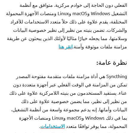
الفعلي دون الحاجة إلى خوادم مركزية. متوافق مع أنظمة
التشغيل Windows وmacOS وLinux ومنصات الأجهزة المحمولة
المختلفة، يقدم علاوة على ذلك حلاً متعدد الاستخدامات للأفراد
والشركات. تضمن بنيته من نظير إلى نظير خصوصية البيانات
وسلامتها، مما يجعله خيارًا مثاليًا لأولئك الذين يبحثون عن طريقة
مزامنة ملفات موثوقة وآمنة.
انقر هنا
نظرة عامة:
Syncthing هي أداة مزامنة ملفات متقدمة مفتوحة المصدر
تمكن من المزامنة في الوقت الفعلي عبر أجهزة متعددة دون
عناء. يستفيد المستخدمون من بنيته اللامركزية علاوة على ذلك
من نظير إلى نظير، مما يضمن خصوصية علاوة على ذلك
البيانات وأمانها. إنه يدعم مجموعة واسعة من أنظمة التشغيل،
بما في ذلك Windows وmacOS وLinux ومنصات الأجهزة
المحمولة، مما يوفر توافقًا متعدد
الاستخدامات
.