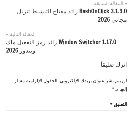
تصفّح
المقالة السابقة
مصنف
Internet
HashOnClick 3.1.9.0 زائد مفتاح التنشيط تنزيل
المقالات
ب
مجاني 2026
Syncthing
احدث
اصدار
,
المقالة التالية
Syncthing
Window Switcher 1.17.0 زائد رمز التفعيل ماك
تحميل
ويندوز 2026
مجاني
,
Syncthing
اترك تعليقاً
شبابيك
,
Syncthing
لن يتم نشر عنوان بريدك الإلكتروني.
الحقول الإلزامية مشار
ماك
إليها بـ
*
التعليق
*