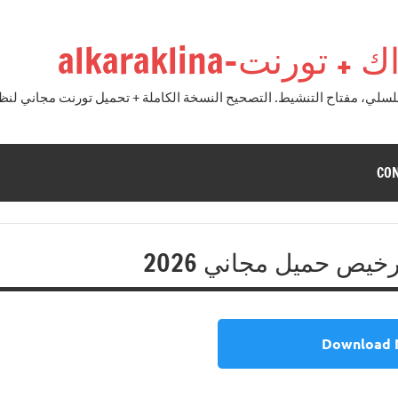
نت-alkaraklina
CO
Download