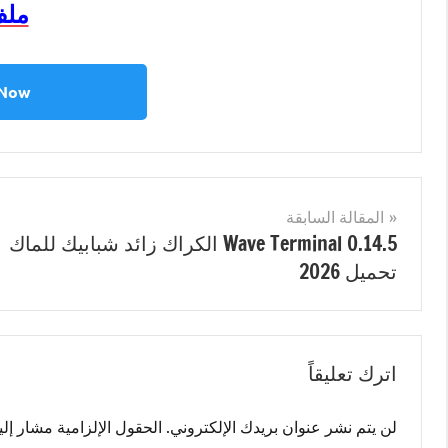
ملف
 Now
مصنف
System
ب
تصفّح
المقالة السابقة
ASTER
Wave Terminal 0.14.5 الكراك زائد شبابيك للماك
احدث
المقالات
تحميل 2026
اصدار
,
ASTER
الكراك
,
ASTER
اترك تعليقاً
تحميل
مجاني
,
ASTER
لن يتم نشر عنوان بريدك الإلكتروني.
الحقول الإلزامية مشار إليه