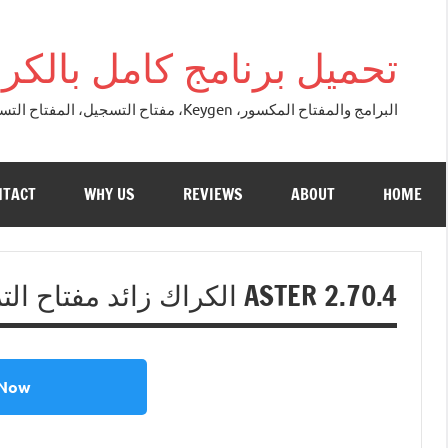
التجاوز
إلى
تحميل برنامج كامل بالكراك + تور
المحتوى
البرامج والمفتاح المكسور، Keygen، مفتاح التسجيل، المفتاح التسلسلي، مفتاح التنشيط. التصحيح النسخة الكاملة + تحميل تورنت مجاني لنظام التشغي
NTACT
WHY US
REVIEWS
ABOUT
HOME
ASTER 2.70.4 الكراك زائد مفتاح الترخيص حميل مجاني 2026
 Now