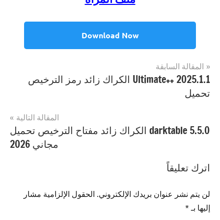
Download Now
تصفّح
المقالة السابقة
مصنف
Internet
Ultimate++ 2025.1.1 الكراك زائد رمز الترخيص
المقالات
ب
تحميل
Xmanager
احدث
اصدار
,
المقالة التالية
Xmanager
darktable 5.5.0 الكراك زائد مفتاح الترخيص تحميل
تحميل
مجاني 2026
مجاني
,
Xmanager
اترك تعليقاً
رمز
الترخيص
,
لن يتم نشر عنوان بريدك الإلكتروني.
الحقول الإلزامية مشار
Xmanager
إليها بـ
*
شبابيك
,