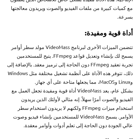
مع كميات كبيرة من ملفات الفيديو والصوت ويريدون معالجتها
بسرعة.
أداة قوية ومفيدة:
تتضمن الميزات الأخرى لبرنامج VideoMass مولد سطر أوامر
يسمح لك بإنشاء وتعديل قواعد FFmpeg. يتيح للمستخدمين
تجربة تعقيد FFmpeg دون الحاجة إلى ترميز معقد. بالإضافة إلى
ذلك، تتوفر هذه الأداة على أنظمة تشغيل مختلفة مثل Windows
وLinux وMacOS، مما يجعلها متاحة على أي جهاز.
بشكل عام، يعد VideoMass أداة قوية ومفيدة تجعل العمل مع
الفيديو والصوت أمرًا سهلاً. إنه مثالي لأولئك الذين يريدون
استخدام ميزات FFmpeg ولكنهم لا يريدون استخدام سطر
الأوامر. يسمح VideoMass للمستخدمين بإنشاء فيديو وصوت
عالي الجودة دون الحاجة إلى تعلم أدوات وأوامر معقدة.