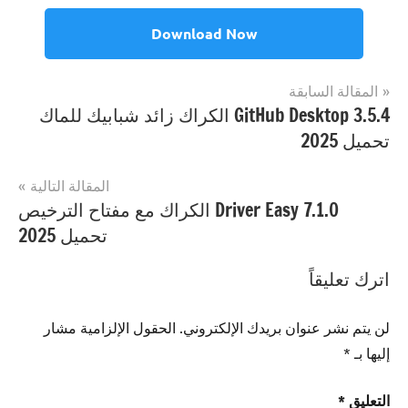
Download Now
تصفّح
المقالة السابقة
مصنف
Internet
GitHub Desktop 3.5.4 الكراك زائد شبابيك للماك
المقالات
ب
تحميل 2025
Videomass
رقم
سري
,
المقالة التالية
Videomass
Driver Easy 7.1.0 الكراك مع مفتاح الترخيص
رقم
تحميل 2025
مسلسل
,
Videomass
اترك تعليقاً
رمز
الترخيص
,
لن يتم نشر عنوان بريدك الإلكتروني.
الحقول الإلزامية مشار
Videomass
إليها بـ
*
رمز
التفعيل
,
التعليق
*
Videomass