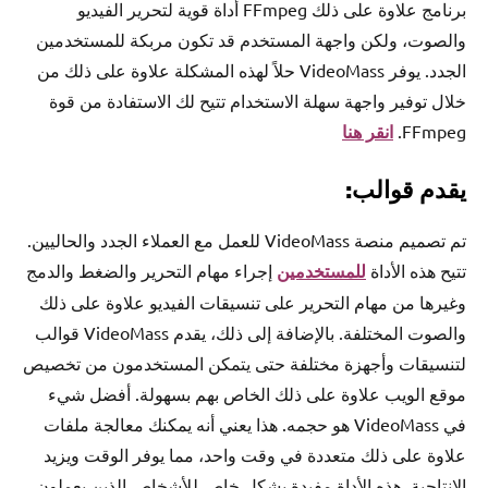
برنامج علاوة على ذلك FFmpeg أداة قوية لتحرير الفيديو
والصوت، ولكن واجهة المستخدم قد تكون مربكة للمستخدمين
الجدد. يوفر VideoMass حلاً لهذه المشكلة علاوة على ذلك من
خلال توفير واجهة سهلة الاستخدام تتيح لك الاستفادة من قوة
FFmpeg.
انقر هنا
يقدم قوالب:
تم تصميم منصة VideoMass للعمل مع العملاء الجدد والحاليين.
تتيح هذه الأداة
للمستخدمين
إجراء مهام التحرير والضغط والدمج
وغيرها من مهام التحرير على تنسيقات الفيديو علاوة على ذلك
والصوت المختلفة. بالإضافة إلى ذلك، يقدم VideoMass قوالب
لتنسيقات وأجهزة مختلفة حتى يتمكن المستخدمون من تخصيص
موقع الويب علاوة على ذلك الخاص بهم بسهولة. أفضل شيء
في VideoMass هو حجمه. هذا يعني أنه يمكنك معالجة ملفات
علاوة على ذلك متعددة في وقت واحد، مما يوفر الوقت ويزيد
الإنتاجية. هذه الأداة مفيدة بشكل خاص للأشخاص الذين يعملون