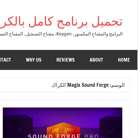
التجاوز
إلى
تحميل برنامج كامل بالكراك + تور
المحتوى
البرامج والمفتاح المكسور، Keygen، مفتاح التسجيل، المفتاح التسلسلي، مفتاح التنشيط. التصحيح النسخة الكاملة + تحميل تورنت مجاني لنظام التشغي
NTACT
WHY US
REVIEWS
ABOUT
HOME
الوسم:
Magix Sound Forge الكراك