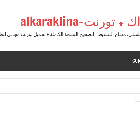
نت-alkaraklina
CO