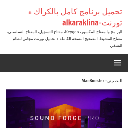
لتجاوز
تحميل برنامج كامل بالكراك +
لى
لمحتوى
تورنت-alkaraklina
البرامج والمفتاح المكسور، Keygen، مفتاح التسجيل، المفتاح التسلسلي،
مفتاح التنشيط. التصحيح النسخة الكاملة + تحميل تورنت مجاني لنظام
التشغي
التصنيف:
MacBooster