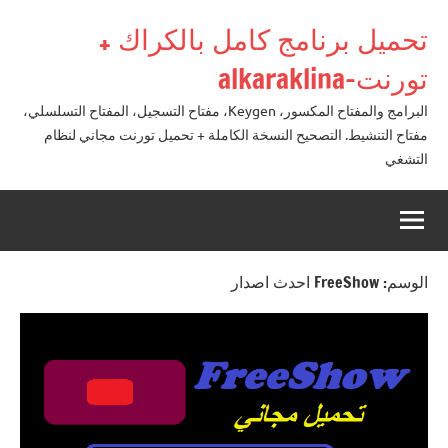
لتجاوز
تحميل برنامج كامل بالكراك +
لى
لمحتوى
تورنت-alkaraklina
البرامج والمفتاح المكسور، Keygen، مفتاح التسجيل، المفتاح التسلسلي،
مفتاح التنشيط. التصحيح النسخة الكاملة + تحميل تورنت مجاني لنظام
التشغي
الوسم:
FreeShow احدث اصدار