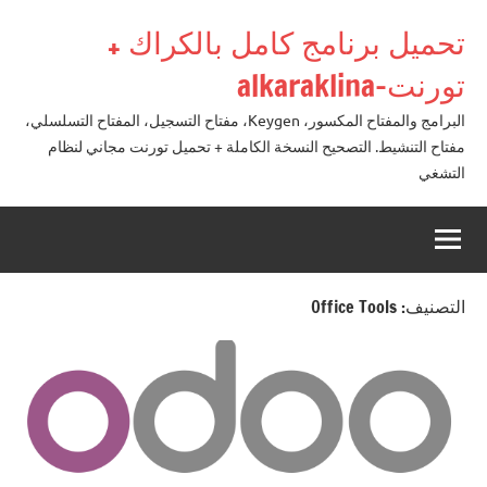
لتجاوز
تحميل برنامج كامل بالكراك +
لى
لمحتوى
تورنت-alkaraklina
البرامج والمفتاح المكسور، Keygen، مفتاح التسجيل، المفتاح التسلسلي،
مفتاح التنشيط. التصحيح النسخة الكاملة + تحميل تورنت مجاني لنظام
التشغي
التصنيف:
0ffice Tools