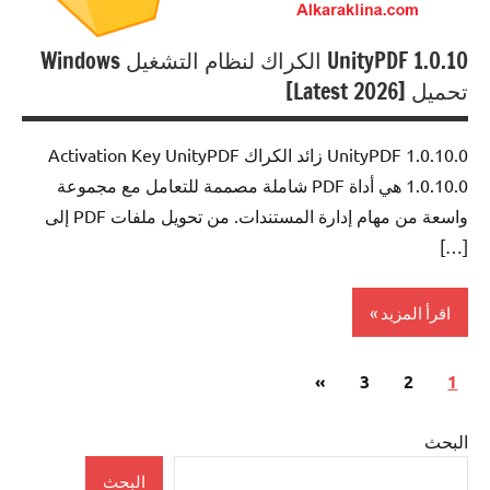
UnityPDF 1.0.10 الكراك لنظام التشغيل Windows
تحميل [Latest 2026]
UnityPDF 1.0.10.0 زائد الكراك Activation Key UnityPDF
1.0.10.0 هي أداة PDF شاملة مصممة للتعامل مع مجموعة
واسعة من مهام إدارة المستندات. من تحويل ملفات PDF إلى
[…]
اقرأ المزيد
تعدد
المقالات
»
3
2
0ffice
1
صفحات
Tools
التالية
المقالات
البحث
البحث