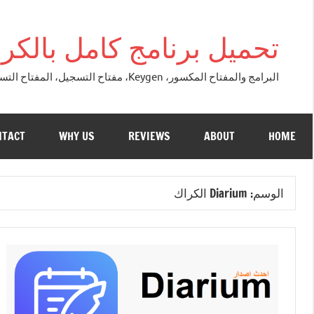
التجاوز
إلى
تحميل برنامج كامل بالكراك + تور
المحتوى
البرامج والمفتاح المكسور، Keygen، مفتاح التسجيل، المفتاح التسلسلي، مفتاح التنشيط. التصحيح النسخة الكاملة + تحميل تورنت مجاني لنظام التشغي
NTACT
WHY US
REVIEWS
ABOUT
HOME
الوسم:
Diarium الكراك