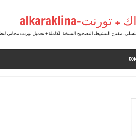
نت-alkaraklina
CO