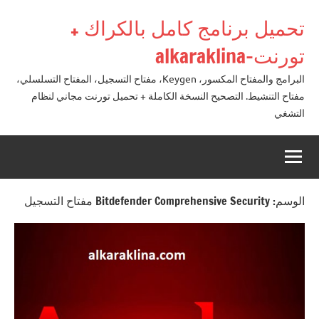
لتجاوز
تحميل برنامج كامل بالكراك +
لى
لمحتوى
تورنت-alkaraklina
البرامج والمفتاح المكسور، Keygen، مفتاح التسجيل، المفتاح التسلسلي،
مفتاح التنشيط. التصحيح النسخة الكاملة + تحميل تورنت مجاني لنظام
التشغي
الوسم:
Bitdefender Comprehensive Security مفتاح التسجيل