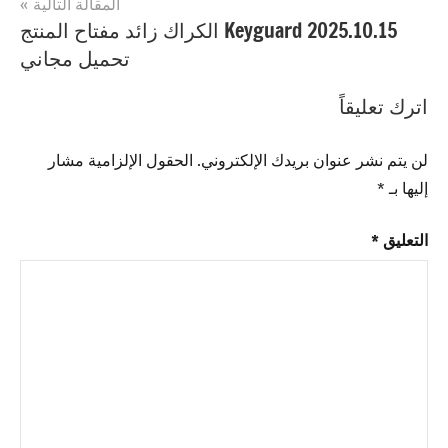
رقم
المقالة التالية
مسلسل
,
Keyguard 2025.10.15 الكراك زائد مفتاح المنتج
Starter
تحميل مجاني
Portable
رمز
اترك تعليقاً
الترخيص
,
Starter
لن يتم نشر عنوان بريدك الإلكتروني.
الحقول الإلزامية مشار
Portable
إليها بـ
*
رمز
التفعيل
,
التعليق
*
Starter
Portable
فتاح
الترخيص
,
Starter
Portable
مفتاح
التفعيل