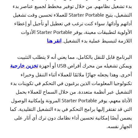
بدء تشغيل نظامهم. من خلال توفير مخطط لجميع عناصر بدء
التشغيل، يتيح Starter Portable للعملاء تحسين وقت تشغيل
أداتهم وأدائها. سواء كنت ترغب في تعطيل أو تأجيل أو إعطاء
الأولوية لتطبيقات معينة، يوفر Starter Portable الأدوات
اللازمة لتبسيط عملية بدء التشغيل.
انقر هنا
البرنامج قابل للنقل بالكامل، مما يعني أنه لا يتطلب التثبيت
ويمكن تشغيله من محرك أقراص USB أو أجهزة
تخزين خارجية
أخرى. وهذا يجعله جهازًا ملائمًا للعملاء أثناء التنقل وخبراء
تكنولوجيا المعلومات الذين يرغبون في التحكم في تكوينات بدء
التشغيل عبر أنظمة متعددة. من خلال السماح للعملاء بحمل
الأداة معهم، يوفر Starter Portable المرونة وإمكانية الوصول
التي قد تفتقر إليها برامج التحكم في بدء التشغيل التقليدية. كما
يضمن أيضًا إمكانية تحسين أداء نظامك دون ترك أي آثار على
الجهاز نفسه.