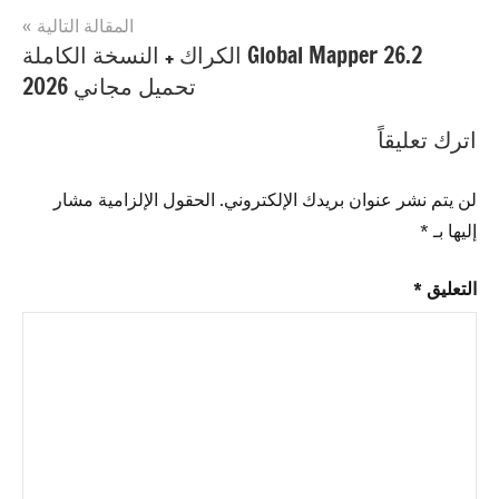
Splitter
المقالة التالية
احدث
Global Mapper 26.2 الكراك + النسخة الكاملة
اصدار
,
تحميل مجاني 2026
Replay
Media
اترك تعليقاً
Splitter
تحميل
لن يتم نشر عنوان بريدك الإلكتروني.
الحقول الإلزامية مشار
مجاني
,
إليها بـ
*
Replay
Media
التعليق
*
Splitter
رمز
التسجيل
,
Replay
Media
Splitter
مفتاح
التسجيل
,