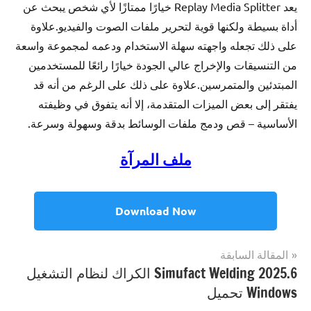
يعد Replay Media Splitter خيارًا ممتازًا لأي شخص يبحث عن
أداة بسيطة ولكنها قوية لتحرير ملفات الصوت والفيديو.علاوة
على ذلك تجعله واجهته سهلة الاستخدام ودعمه لمجموعة واسعة
من التنسيقات والإخراج عالي الجودة خيارًا رائعًا للمستخدمين
المبتدئين والمتمرسين.علاوة على ذلك على الرغم من أنه قد
يفتقر إلى بعض الميزات المتقدمة، إلا أنه يتفوق في وظيفته
الأساسية – قص ودمج ملفات الوسائط بدقة وسهولة وسرعة.
ملف المرآة
Download Now
تصفّح
المقالة السابقة
مصنف
Multimedia
Simufact Welding 2025.6 الكراك لنظام التشغيل
المقالات
ب
Windows تحميل
Replay
Media