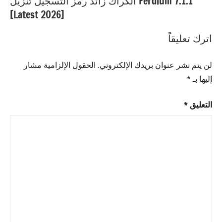
Ferdium 7.1.1 الكراك زائد رمز التسجيل تنزيل
تحميل
[Latest 2026]
مجاني
,
Reason
اترك تعليقاً
رمز
التسجيل
,
لن يتم نشر عنوان بريدك الإلكتروني.
الحقول الإلزامية مشار
Reason
إليها بـ
*
رمز
التفعيل
,
التعليق
*
Reason
مفتاح
التسجيل