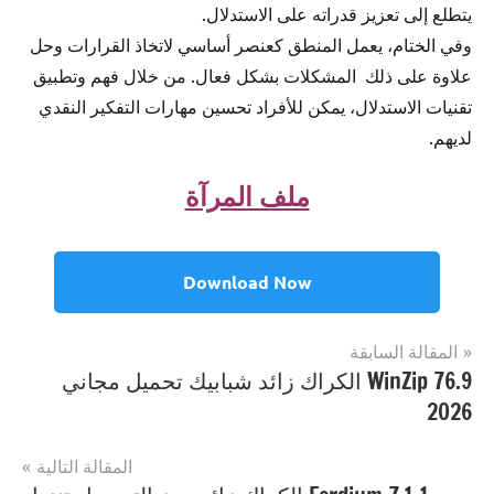
يتطلع إلى تعزيز قدراته على الاستدلال.
وفي الختام، يعمل المنطق كعنصر أساسي لاتخاذ القرارات وحل
علاوة على ذلك المشكلات بشكل فعال. من خلال فهم وتطبيق
تقنيات الاستدلال، يمكن للأفراد تحسين مهارات التفكير النقدي
لديهم.
ملف المرآة
Download Now
تصفّح
المقالة السابقة
مصنف
Multimedia
WinZip 76.9 الكراك زائد شبابيك تحميل مجاني
المقالات
ب
2026
Reason
احدث
اصدار
,
المقالة التالية
Reason