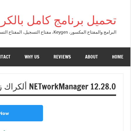
التجاوز
إلى
تحميل برنامج كامل بالكراك + تور
المحتوى
البرامج والمفتاح المكسور، Keygen، مفتاح التسجيل، المفتاح التسلسلي، مفتاح التنشيط. التصحيح النسخة الكاملة + تحميل تورنت مجاني لنظام التشغي
NTACT
WHY US
REVIEWS
ABOUT
HOME
NETworkManager 12.28.0 ألكراك زائد شبابيك تحميل 2026
 Now