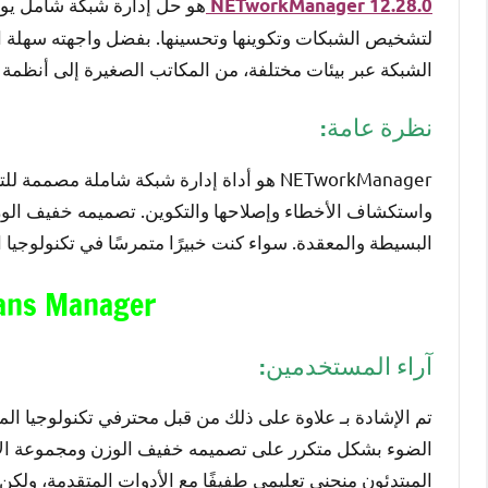
هو حل إدارة شبكة شامل يوف
NETworkManager 12.28.0
لتشخيص الشبكات وتكوينها وتحسينها. بفضل واجهته سهلة الا
الشبكة عبر بيئات مختلفة، من المكاتب الصغيرة إلى أنظم
نظرة عامة:
NETworkManager هو أداة إدارة شبكة شاملة م
واستكشاف الأخطاء وإصلاحها والتكوين. تصميمه خفيف الوزن و
البسيطة والمعقدة. سواء كنت خبيرًا متمرسًا في تكنولوجيا ا
ans Manager
آراء المستخدمين:
تم الإشادة بـ علاوة على ذلك من قبل محترفي تكنولوجيا 
الضوء بشكل متكرر على تصميمه خفيف الوزن ومجموعة الأدوات 
المبتدئون منحنى تعليمي طفيفًا مع الأدوات المتقدمة، ولكن 