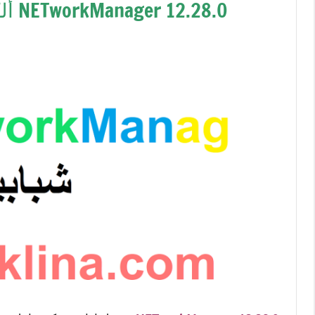
NETworkManager 12.28.0 ألكراك زائد احدث اصدار Download