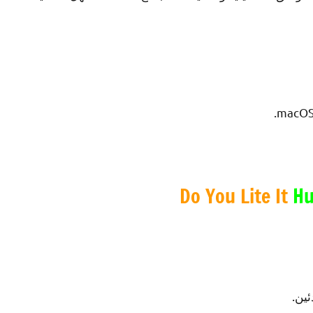
Do You Lite It
Hu
ين.