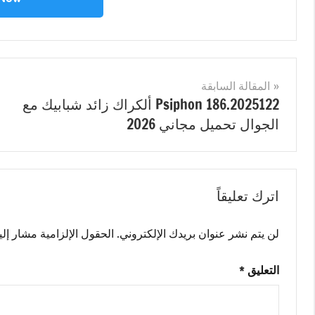
مصنف
Network
ب
Tools
تصفّح
المقالة السابقة
NETworkManager
Psiphon 186.2025122 ألكراك زائد شبابيك مع
احدث
المقالات
الجوال تحميل مجاني 2026
اصدار
,
NETworkManager
تحميل
مجاني
,
اترك تعليقاً
NETworkManager
رمز
التفعيل
,
لن يتم نشر عنوان بريدك الإلكتروني.
الحقول الإلزامية مشار إليه
NETworkManager
شبابيك
التعليق
*