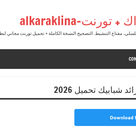
نت-alkaraklina
CO
Download