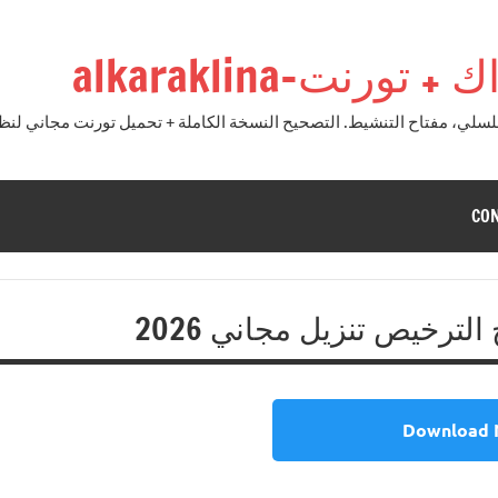
نت-alkaraklina
CO
Download