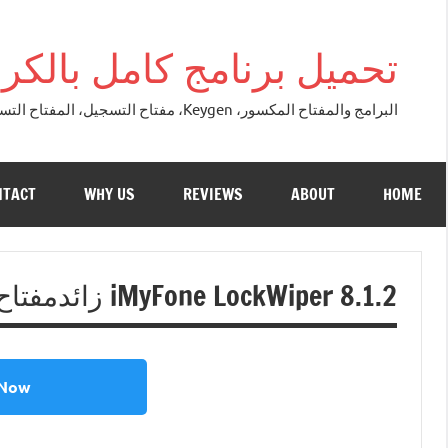
التجاوز
إلى
تحميل برنامج كامل بالكراك + تور
المحتوى
البرامج والمفتاح المكسور، Keygen، مفتاح التسجيل، المفتاح التسلسلي، مفتاح التنشيط. التصحيح النسخة الكاملة + تحميل تورنت مجاني لنظام التشغي
NTACT
WHY US
REVIEWS
ABOUT
HOME
iMyFone LockWiper 8.1.2 زائدمفتاح الترخيص تنزيل مجاني 2026
 Now