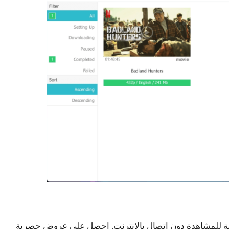
متدفقة بسهولة للمشاهدة دون اتصال بالإنترنت. احصل على عروض حصرية