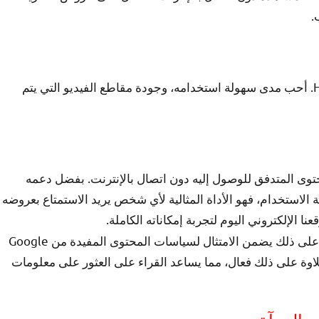
.
“FlixGrab+ هي الأداة المثالية لتنزيل محتوى Netflix وHulu. أحب مدى سهولة استخدامه، وجودة مقاطع الفيديو التي يتم
تنزيل وتخزين المحتوى المتدفق للوصول إليه دون اتصال بالإنترنت. بفضل دعمه
الاستخدام، فهو الأداة المثالية لأي شخص يريد الاستمتاع بعروضه
ا الإلكتروني اليوم لتجربة إمكاناته الكاملة.
تم تحسين هذه المقالة لتحسين محركات البحث، مما علاوة على ذلك يضمن الامتثال لسياسات المحتوى المفيدة من Google
وة على ذلك فعال، مما يساعد القراء على العثور على معلومات