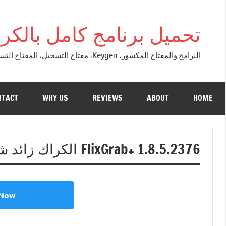
التجاوز
إلى
تحميل برنامج كامل بالكراك + تور
المحتوى
البرامج والمفتاح المكسور، Keygen، مفتاح التسجيل، المفتاح التسلسلي، مفتاح التنشيط. التصحيح النسخة الكاملة + تحميل تورنت مجاني لنظام التشغي
NTACT
WHY US
REVIEWS
ABOUT
HOME
FlixGrab+ 1.8.5.2376 الكراك زائد شبابيك تحميل 2026
 Now