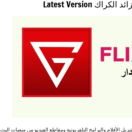
زيل الأفلام والبرامج التلفزيونية ومقاطع الفيديو من منصات البث