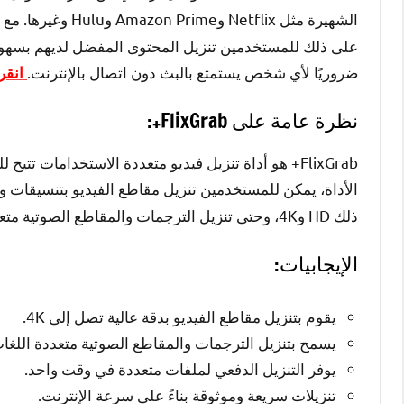
الشهيرة مثل Netflix وAmazon Prime وHulu وغيرها. مع علاوة على ذلك،
على ذلك للمستخدمين تنزيل المحتوى المفضل لديهم بسهولة
ضروريًا لأي شخص يستمتع بالبث دون اتصال بالإنترنت.
انقر 
نظرة عامة على FlixGrab+:
FlixGrab+ هو أداة تنزيل فيديو متعددة الاستخداما
الأداة، يمكن للمستخدمين تنزيل مقاطع الفيديو بتنسيقات و
ذلك HD و4K، وحتى تنزيل الترجمات والمقاطع الصوتية متعددة اللغات للاستمتاع بها دون اتصال
الإيجابيات:
يقوم بتنزيل مقاطع الفيديو بدقة عالية تصل إلى 4K.
يسمح بتنزيل الترجمات والمقاطع الصوتية متعددة اللغا
يوفر التنزيل الدفعي لملفات متعددة في وقت واحد.
تنزيلات سريعة وموثوقة بناءً على سرعة الإنترنت.