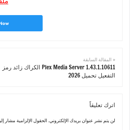
ملف
 Now
مصنف
Internet
ب
تصفّح
المقالة السابقة
FlixGrab+
Plex Media Server 1.43.1.10611 الكراك زائد رمز
احدث
المقالات
التفعيل تحميل 2026
اصدار
,
FlixGrab+
الكراك
,
FlixGrab+
اترك تعليقاً
رمز
التفعيل
,
FlixGrab+
لن يتم نشر عنوان بريدك الإلكتروني.
الحقول الإلزامية مشار إليه
مفتاح