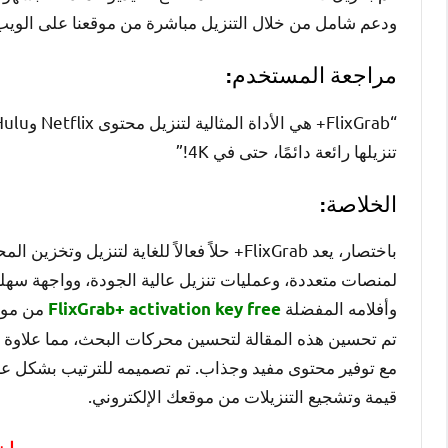
ودعم شامل من خلال التنزيل مباشرة من موقعنا على الويب
مراجعة المستخدم:
تنزيلها رائعة دائمًا، حتى في 4K!”
الخلاصة:
باختصار، يعد FlixGrab+ حلاً فعالاً للغاية ل
لمنصات متعددة، وعمليات تنزيل عالية الجودة، وواجهة سهلة 
وأفلامه المفضلة
من موقعن
FlixGrab+ activation key free
مع توفير محتوى مفيد وجذاب. تم تصميمه للترتيب بشكل علا
قيمة وتشجيع التنزيلات من موقعك الإلكتروني.