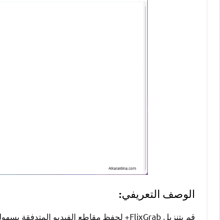
الوصف التعريفي:
قم بتنزيل FlixGrab+ لحفظ مقاطع الفيديو ال