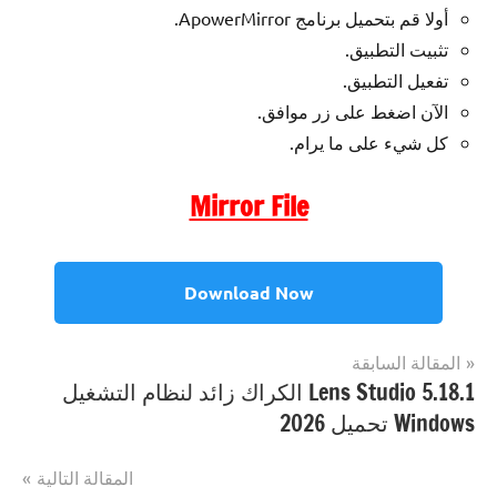
أولا قم بتحميل برنامج ApowerMirror.
تثبيت التطبيق.
تفعيل التطبيق.
الآن اضغط على زر موافق.
كل شيء على ما يرام.
Mirror File
Download Now
تصفّح
المقالة السابقة
مصنف
Mobile
Lens Studio 5.18.1 الكراك زائد لنظام التشغيل
المقالات
ب
Phone
Windows تحميل 2026
ApowerMirror
Tools
الكراك
,
ApowerMirror
المقالة التالية