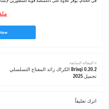
في الختام، يوفر علاوة على ذلكمنصة قوية للمطورين لإنشا
ملف
 Now
مصنف
System
ب
تصفّح
المقالة السابقة
Adobe
Brisqi 0.20.2 الكراك زائد المفتاح التسلسلي
AIR
المقالات
تحميل 2025
الكراك
,
Adobe
AIR
رقم
اترك تعليقاً
مسلسل
,
Adobe