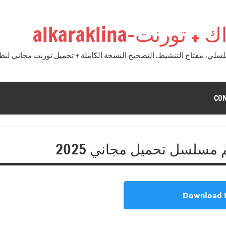
نت-alkaraklina
CO
Download