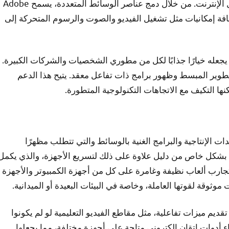
وبرامج الترفيه التي يجب أن تعمل بشكل مستقل عن اتصال الإنترنت. من خلال دمج عناصر الوسائط المتعددة، يسمح Adobe
إضافة إمكانيات مثل تشغيل الفيديو والصوت والرسوم المتحركة إلى
 الأخرى، مما يجعله خيارًا جذابًا لكل من مطوري الشخصيات والشركات الكبيرة.
كامل البرنامج مع Adobe Flash وActionScript بالتطوير المبسط وظهور برامج ذات تفاعل معقد. يتيح هذا الدعم
ت الإنتاجية والبرامج الغنية بالوسائط والتي تتطلب مظهرًا
ب بشكل خاص من دليل علاوة على ذلك لتسريع الأجهزة، والذي يكمل
 تجارب ألعاب نظيفة وغامرة على كل من أجهزة الكمبيوتر والأجهزة
وقة لقوتها العاملة، وخاصة في البيئات البعيدة أو الميدانية.
قديم ميزات تفاعلية، مثل مقاطع الفيديو التعليمية لو لم يكونوا
ء أدوات إتقان إلكتروني متاحة على أجهزة مختلفة، مما يجعلها