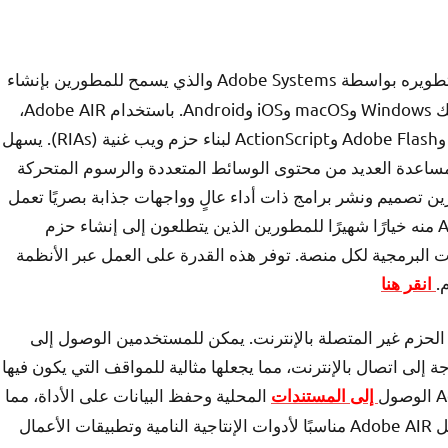
هو نظام تشغيل متعدد المنصات تم تطويره بواسطة Adobe Systems والذي يسمح للمطورين بإنشاء
تطبيقات وألعاب فيديو تعمل على أنظمة متعددة، بما في ذلك Windows وmacOS وiOS وAndroid. باستخدام Adobe AIR،
يمكن للمطورين استخدام أدوات مثل HTML وJavaScript وAdobe Flash وActionScript لبناء حزم ويب غنية (RIAs). يسهل
ساعدة العديد من محتوى الوسائط المتعددة والرسوم المتحركة
فادة من Adobe AIR، يمكن للمطورين تصميم ونشر برامج ذات أداء عالٍ وواجهات جذابة بصريًا تعمل
بسلاسة عبر أجهزة فريدة من نوعها. جعلت تنوع Adobe AIR منه خيارًا شهيرًا للمطورين الذين يتطلعون إلى إنشاء حزم
ت البرمجية لكل منصة. توفر هذه القدرة على العمل عبر الأنظمة
.
انقر هنا
Adobe A هي قدرته على دعم الحزم غير المتصلة بالإنترنت. يمكن للمستخدمين الوصول إلى
Adob واستخدامها دون الحاجة إلى اتصال بالإنترنت، مما يجعلها مثالية للمواقف التي يكون فيها
المحلية وحفظ البيانات على الأداة، مما
إلى المستندات
يوفر إمكانات مثل برامج أجهزة الكمبيوتر التقليدية. هذا يجعل Adobe AIR مناسبًا لأدوات الإنتاجية النامية وتطبيقات الأعمال