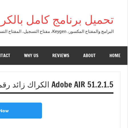
التجاوز
إلى
تحميل برنامج كامل بالكراك + تور
المحتوى
البرامج والمفتاح المكسور، Keygen، مفتاح التسجيل، المفتاح التسلسلي، مفتاح التنشيط. التصحيح النسخة الكاملة + تحميل تورنت مجاني لنظام التشغي
NTACT
WHY US
REVIEWS
ABOUT
HOME
Adobe AIR 51.2.1.5 الكراك زائد رقم مسلسل تحميل مجاني 2025
 Now