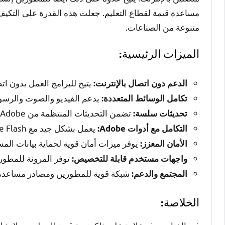
مساعدة قيمة لقطاع التعليم. جعلت هذه القدرة على التكيف 
متنوعة من الصناعات.
الميزات الرئيسية:
يتيح للبرامج العمل بدون اتص
الدعم دون اتصال بالإنترنت:
يدعم الفيديو والصوت والرسوم
تكامل الوسائط المتعددة:
تضمن التحديثات المنتظمة من Adobe التوافق المستمر والأمان للبرامج.
تحديثات سلسة:
يعمل بشكل جيد مع Adobe Flash وActionScript، مما يسهل عملية تطوير مبسطة.
التكامل مع أدوات Adobe:
يوفر ميزات أمان قوية لحماية بيانات الم
الأمان المعزز:
توفر المرونة للمطوري
واجهات مستخدم قابلة للتخصيص:
شبكة قوية للمطورين ومصادر مساعدة Adobe متاحة لاستكشاف الأخطاء وإصلاحها والتوجي
المجتمع والدعم:
الخلاصة: