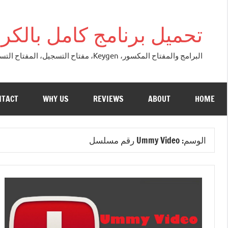
التجاوز
إلى
تحميل برنامج كامل بالكراك + تور
المحتوى
البرامج والمفتاح المكسور، Keygen، مفتاح التسجيل، المفتاح التسلسلي، مفتاح التنشيط. التصحيح النسخة الكاملة + تحميل تورنت مجاني لنظام التشغي
NTACT
WHY US
REVIEWS
ABOUT
HOME
الوسم:
Ummy Video رقم مسلسل