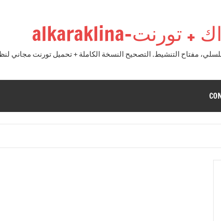
نت-alkaraklina
CO