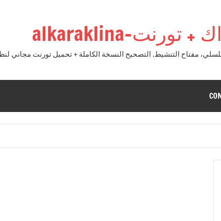
نت-alkaraklina
CO