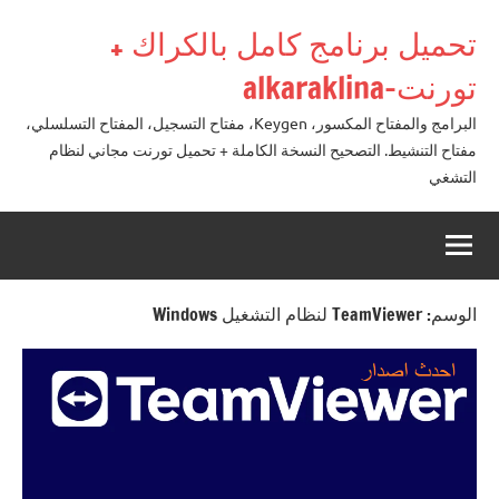
لتجاوز
تحميل برنامج كامل بالكراك +
لى
لمحتوى
تورنت-alkaraklina
البرامج والمفتاح المكسور، Keygen، مفتاح التسجيل، المفتاح التسلسلي،
مفتاح التنشيط. التصحيح النسخة الكاملة + تحميل تورنت مجاني لنظام
التشغي
الوسم:
TeamViewer لنظام التشغيل Windows