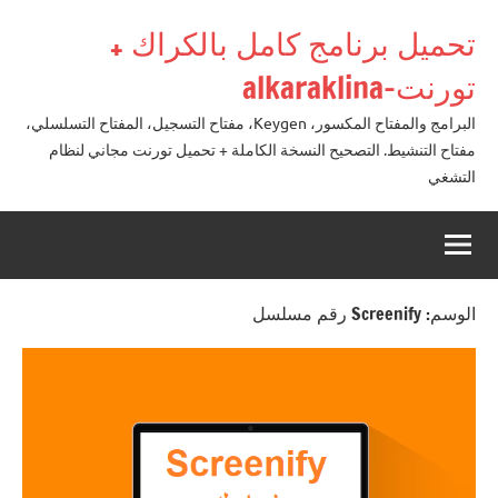
لتجاوز
تحميل برنامج كامل بالكراك +
لى
لمحتوى
تورنت-alkaraklina
البرامج والمفتاح المكسور، Keygen، مفتاح التسجيل، المفتاح التسلسلي،
مفتاح التنشيط. التصحيح النسخة الكاملة + تحميل تورنت مجاني لنظام
التشغي
الوسم:
Screenify رقم مسلسل