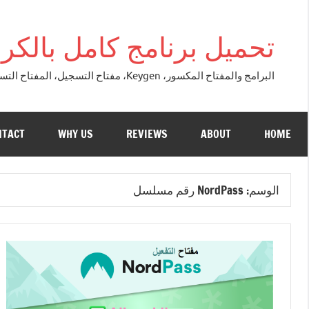
التجاوز
إلى
تحميل برنامج كامل بالكراك + تور
المحتوى
البرامج والمفتاح المكسور، Keygen، مفتاح التسجيل، المفتاح التسلسلي، مفتاح التنشيط. التصحيح النسخة الكاملة + تحميل تورنت مجاني لنظام التشغي
NTACT
WHY US
REVIEWS
ABOUT
HOME
الوسم:
NordPass رقم مسلسل