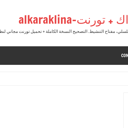
نت-alkaraklina
CO