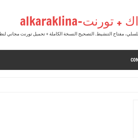
نت-alkaraklina
CO