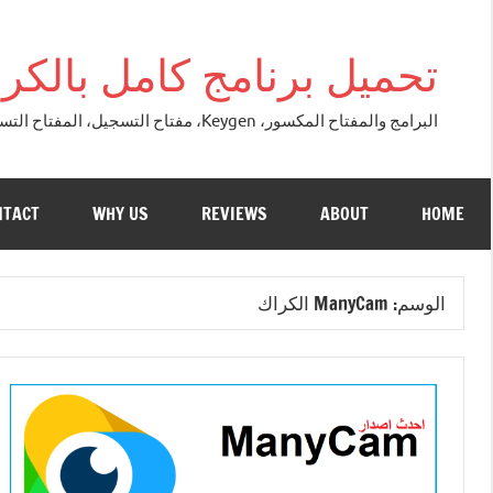
التجاوز
إلى
تحميل برنامج كامل بالكراك + تور
المحتوى
البرامج والمفتاح المكسور، Keygen، مفتاح التسجيل، المفتاح التسلسلي، مفتاح التنشيط. التصحيح النسخة الكاملة + تحميل تورنت مجاني لنظام التشغي
NTACT
WHY US
REVIEWS
ABOUT
HOME
الوسم:
ManyCam الكراك