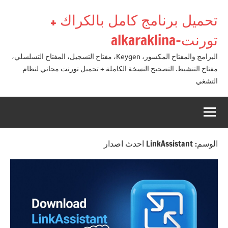
لتجاوز
تحميل برنامج كامل بالكراك +
لى
لمحتوى
تورنت-alkaraklina
البرامج والمفتاح المكسور، Keygen، مفتاح التسجيل، المفتاح التسلسلي،
مفتاح التنشيط. التصحيح النسخة الكاملة + تحميل تورنت مجاني لنظام
التشغي
الوسم:
LinkAssistant احدث اصدار