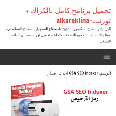
لتجاوز
تحميل برنامج كامل بالكراك +
لى
لمحتوى
تورنت-alkaraklina
البرامج والمفتاح المكسور، Keygen، مفتاح التسجيل، المفتاح التسلسلي،
مفتاح التنشيط. التصحيح النسخة الكاملة + تحميل تورنت مجاني لنظام
التشغي
الوسم:
GSA SEO Indexer احدث اصدار