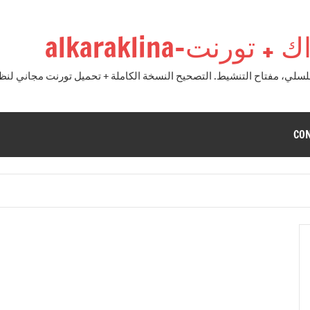
نت-alkaraklina
CO