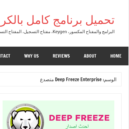
التجاوز
إلى
تحميل برنامج كامل بالكراك + تور
المحتوى
البرامج والمفتاح المكسور، Keygen، مفتاح التسجيل، المفتاح التسلسلي، مفتاح التنشيط. التصحيح النسخة الكاملة + تحميل تورنت مجاني لنظام التشغي
NTACT
WHY US
REVIEWS
ABOUT
HOME
الوسم:
Deep Freeze Enterprise متصدع