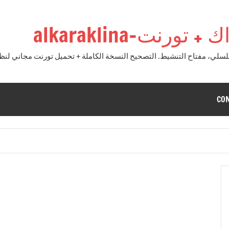
نت-alkaraklina
CO