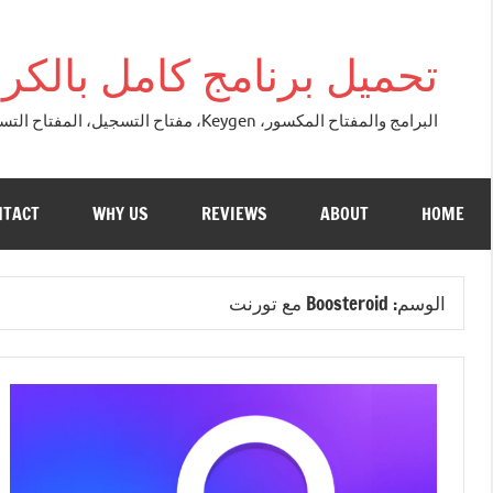
التجاوز
إلى
تحميل برنامج كامل بالكراك + تور
المحتوى
البرامج والمفتاح المكسور، Keygen، مفتاح التسجيل، المفتاح التسلسلي، مفتاح التنشيط. التصحيح النسخة الكاملة + تحميل تورنت مجاني لنظام التشغي
NTACT
WHY US
REVIEWS
ABOUT
HOME
الوسم:
Boosteroid مع تورنت