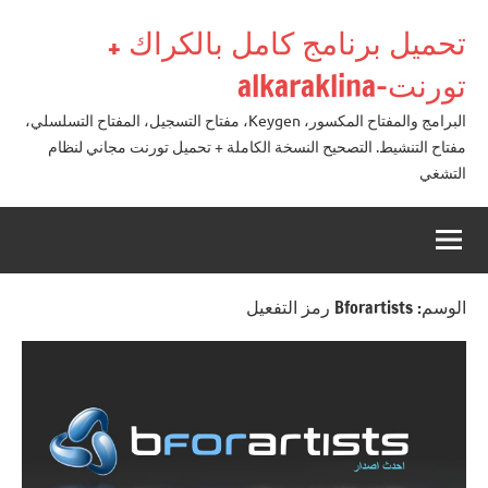
لتجاوز
تحميل برنامج كامل بالكراك +
لى
لمحتوى
تورنت-alkaraklina
البرامج والمفتاح المكسور، Keygen، مفتاح التسجيل، المفتاح التسلسلي،
مفتاح التنشيط. التصحيح النسخة الكاملة + تحميل تورنت مجاني لنظام
التشغي
الوسم:
Bforartists رمز التفعيل