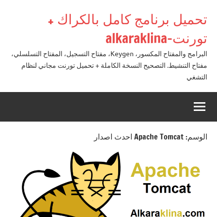
لتجاوز
تحميل برنامج كامل بالكراك +
لى
لمحتوى
تورنت-alkaraklina
البرامج والمفتاح المكسور، Keygen، مفتاح التسجيل، المفتاح التسلسلي،
مفتاح التنشيط. التصحيح النسخة الكاملة + تحميل تورنت مجاني لنظام
التشغي
الوسم:
Apache Tomcat احدث اصدار