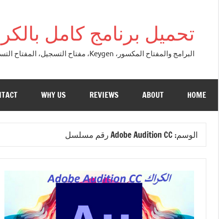
التجاوز
إلى
تحميل برنامج كامل بالكراك + تور
المحتوى
البرامج والمفتاح المكسور، Keygen، مفتاح التسجيل، المفتاح التسلسلي، مفتاح التنشيط. التصحيح النسخة الكاملة + تحميل تورنت مجاني لنظام التشغي
NTACT
WHY US
REVIEWS
ABOUT
HOME
الوسم:
Adobe Audition CC رقم مسلسل