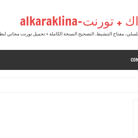
نت-alkaraklina
CO